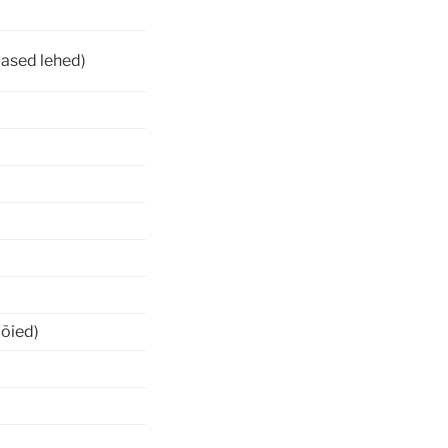
dased lehed)
 õied)