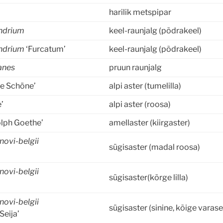
m
harilik metspipar
ndrium
keel-raunjalg (põdrakeel)
endrium
‘Furcatum’
keel-raunjalg (põdrakeel)
anes
pruun raunjalg
e Schöne’
alpi aster (tumelilla)
e’
alpi aster (roosa)
lph Goethe’
amellaster (kiirgaster)
novi-belgii
sügisaster (madal roosa)
novi-belgii
sügisaster(kõrge lilla)
novi-belgii
sügisaster (sinine, kõige varas
‘Seija’