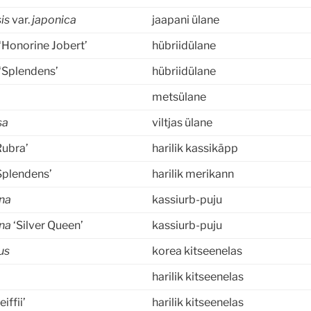
is
var.
japonica
jaapani ülane
‘Honorine Jobert’
hübriidülane
‘Splendens’
hübriidülane
metsülane
sa
viltjas ülane
Rubra’
harilik kassikäpp
Splendens’
harilik merikann
ana
kassiurb-puju
ana
‘Silver Queen’
kassiurb-puju
us
korea kitseenelas
harilik kitseenelas
eiffii’
harilik kitseenelas