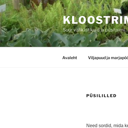
Liigu
sisu
KLOOSTRI
juurde
Suur valik istikuid ja püsitaimi
Avaleht
Viljapuud ja marjapõ
PÜSILILLED
Need sordid, mida k