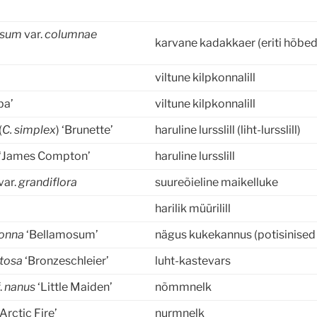
a
osum
var.
columnae
karvane kadakkaer (eriti hõbe
viltune kilpkonnalill
ba’
viltune kilpkonnalill
(
C. simplex
) ‘Brunette’
haruline lursslill (liht-lursslill)
‘James Compton’
haruline lursslill
var.
grandiflora
suureõieline maikelluke
harilik müürilill
donna
‘Bellamosum’
nägus kukekannus (potisinised
tosa
‘Bronzeschleier’
luht-kastevars
.
nanus
‘Little Maiden’
nõmmnelk
Arctic Fire’
nurmnelk