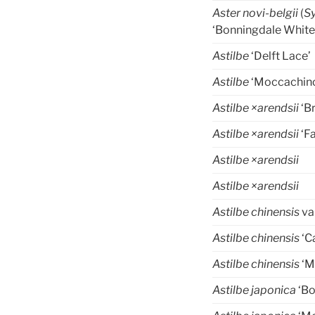
Aster novi-belgii
(
S
‘Bonningdale White
Astilbe
‘Delft Lace’
Astilbe
‘Moccachin
Astilbe ×arendsii
‘B
Astilbe ×arendsii
‘F
Astilbe ×arendsii
Astilbe ×arendsii
Astilbe chinensis
va
Astilbe chinensis
‘C
Astilbe chinensis
‘M
Astilbe japonica
‘Bo