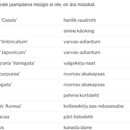
eale jaanipäeva müügis ei ole, on ära müüdud.
m
‘Cassis’
harilik raudrohi
sinine käoking
m
‘Imbricatum’
varvas-adiantum
‘Japonicum’
varvas-adiantum
raria
‘Variegata’
valgekirju naat
purpurea’
roomav akakapsas
egata’
roomav akakapsas
pehme kortsleht
is
‘Aureus’
kollasekirju aas-rebasesaba
acea
pärl-hõbeleht
is
kanada ülane