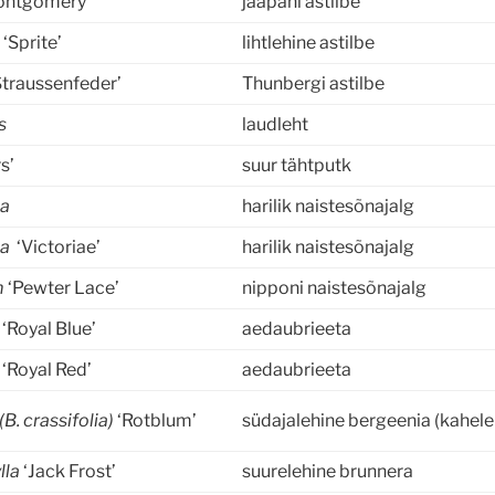
ontgomery’
jaapani astilbe
a
‘Sprite’
lihtlehine astilbe
Straussenfeder’
Thunbergi astilbe
s
laudleht
s’
suur tähtputk
na
harilik naistesõnajalg
na
‘Victoriae’
harilik naistesõnajalg
m
‘Pewter Lace’
nipponi naistesõnajalg
m
‘Royal Blue’
aedaubrieeta
m
‘Royal Red’
aedaubrieeta
(B. crassifolia)
‘Rotblum’
südajalehine bergeenia (kahele
lla
‘Jack Frost’
suurelehine brunnera