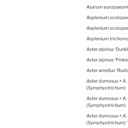
Asarum europaeu
Asplenium scolope
Asplenium scolop
Asplenium trichom
Aster alpinus
‘Dunkl
Aster alpinus
‘Pinki
Aster amellus
‘Rudo
Aster dumosus × A. 
(
Symphyotrichum
)
Aster dumosus × A. 
(
Symphyotrichum
)
Aster dumosus × A. 
(
Symphyotrichum
) 