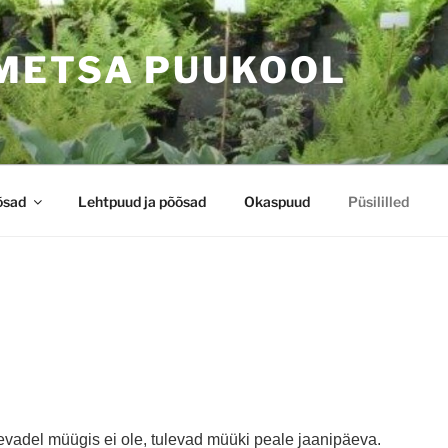
METSA PUUKOOL
õsad
Lehtpuud ja põõsad
Okaspuud
Püsililled
evadel müügis ei ole, tulevad müüki peale jaanipäeva.