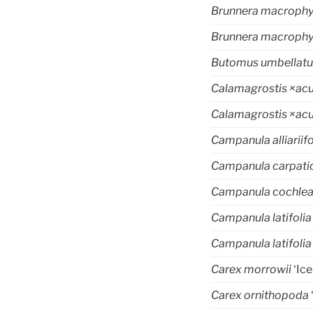
Brunnera macrophy
Brunnera macrophy
Butomus umbellatu
Calamagrostis ×acu
Calamagrostis ×acu
Campanula alliariifo
Campanula carpat
Campanula cochlear
Campanula latifoli
Campanula latifoli
Carex morrowii
‘Ice
Carex ornithopoda