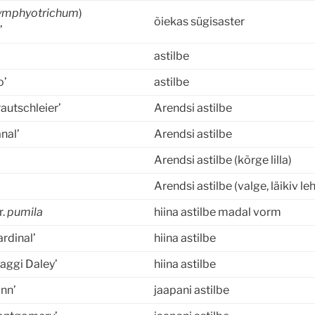
ymphyotrichum
)
õiekas sügisaster
’
astilbe
o’
astilbe
rautschleier’
Arendsi astilbe
anal’
Arendsi astilbe
Arendsi astilbe (kõrge lilla)
Arendsi astilbe (valge, läikiv le
r.
pumila
hiina astilbe madal vorm
ardinal’
hiina astilbe
aggi Daley’
hiina astilbe
nn’
jaapani astilbe