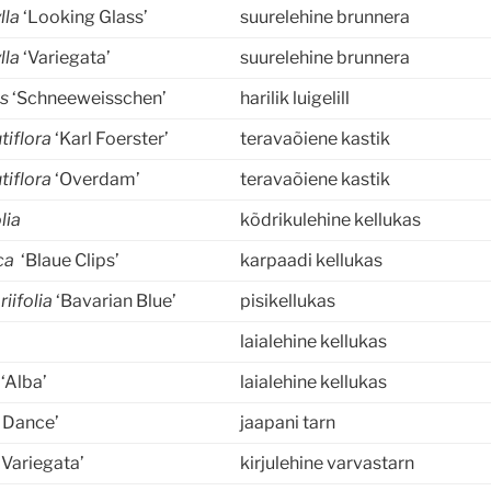
lla
‘Looking Glass’
suurelehine brunnera
lla
‘Variegata’
suurelehine brunnera
s
‘Schneeweisschen’
harilik luigelill
tiflora
‘Karl Foerster’
teravaõiene kastik
tiflora
‘Overdam’
teravaõiene kastik
lia
kõdrikulehine kellukas
ica
‘Blaue Clips’
karpaadi kellukas
iifolia
‘Bavarian Blue’
pisikellukas
a
laialehine kellukas
a
‘Alba’
laialehine kellukas
 Dance’
jaapani tarn
‘Variegata’
kirjulehine varvastarn