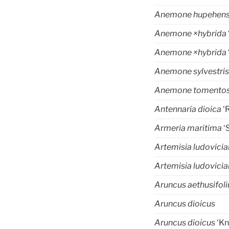
Anemone hupehens
Anemone ×hybrida
Anemone ×hybrida
Anemone sylvestris
Anemone tomento
Antennaria dioica
‘
Armeria maritima
‘
Artemisia ludovici
Artemisia ludovici
Aruncus aethusifoli
Aruncus dioicus
Aruncus dioicus
‘Kn