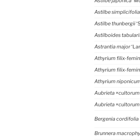
Astilbe japonica
‘M
Astilbe simplicifoli
Astilbe thunbergii
‘
Astilboides tabulari
Astrantia major
‘Lar
Athyrium filix-femi
Athyrium filix-femi
Athyrium niponicu
Aubrieta ×cultoru
Aubrieta ×cultoru
Bergenia cordifolia 
Brunnera macrophy