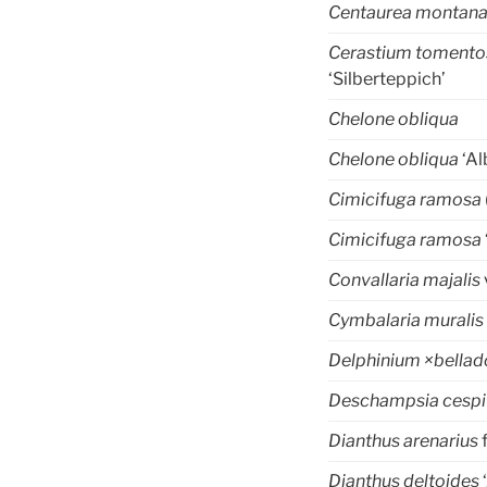
Centaurea montan
Cerastium toment
‘Silberteppich’
Chelone obliqua
Chelone obliqua
‘Al
Cimicifuga ramosa
Cimicifuga ramosa
Convallaria majalis
Cymbalaria muralis
Delphinium ×bella
Deschampsia cespi
Dianthus arenarius
f
Dianthus deltoides
‘