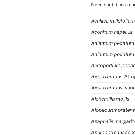
Need sordid, mida p
Achillea millefoliu
Aconitum napellus
Adiantum pedatu
Adiantum pedatum
Aegopodium podag
Ajuga reptans
‘Atro
Ajuga reptans
‘Vari
Alchemilla mollis
Alopecurus pratens
Anaphalis margarit
Anemone canadens